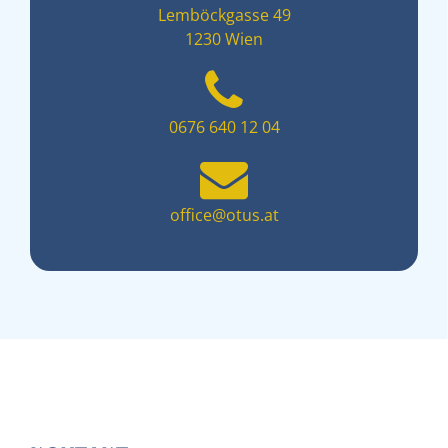
Lemböckgasse 49
1230 Wien
0676 640 12 04
office@otus.at