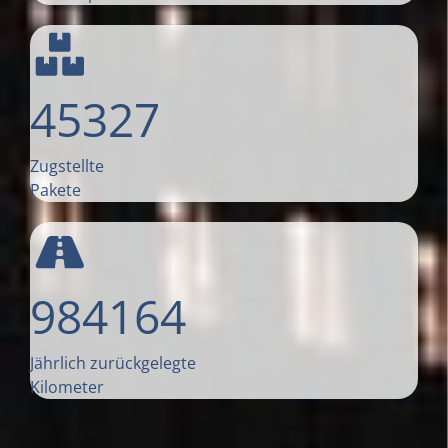
45327
Zugstellte
Pakete
984164
Jährlich zurückgelegte
Kilometer